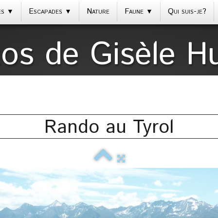
es
Escapades
Nature
Faune
Qui suis-je?
▼
▼
▼
os de Gisèle Hu
Rando au Tyrol