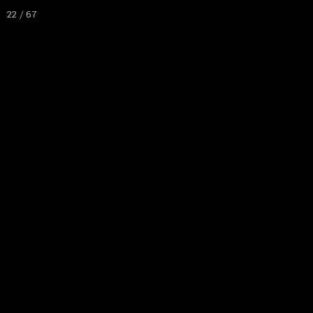
22 / 67
Accueil
Voyag
Phot